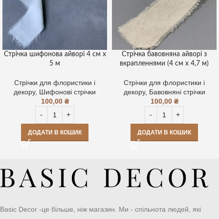
Стрічка шифонова айворі 4 см х
Стрічка бавовняна айворі з
5 м
вкрапленнями (4 см х 4,7 м)
Стрічки для флористики і
Стрічки для флористики і
декору
,
Шифонові стрічки
декору
,
Бавовняні стрічки
100,00
₴
100,00
₴
ДОДАТИ В КОШИК
ДОДАТИ В КОШИК
Basic Decor -це більше, ніж магазин. Ми - спільнота людей, які