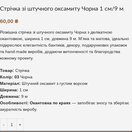
Стрічка зі штучного оксамиту Чорна 1 см/9 м
60,00
₴
Розкішна стрічка зі штучного оксамиту Чорна з делікатною
окантовкою, ширина 1 см, довжина 9 м. М’яка та матова, ідеально
підкреслює елегантність бантиків, декору, подарункових упаковок
та hand-made виробів, додаючи витонченості та благородства
кожному проекту.
Товар:
Стрічка
Колір: 03
Чорна
Матеріал:
Штучний оксамит з густим ворсом
Ширина:
1 см
Довжина:
9 м
Особливості:
Окантовка по краях
— запобігає зносу та зберігає
акуратність виробу.