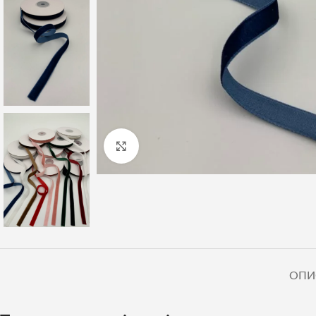
Клацніть, щоб збільшити
ОПИ