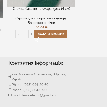
Стрічка бавовняна смарагдова (4 см)
Стрічка шифонов
Стрічки для флористики і декору
,
Стрічки для
Бавовняні стрічки
Шиф
80,00
₴
і
ДОДАТИ В КОШИК
Контактна інформація:
вул. Михайла Стельмаха, 9 Ірпінь,
Україна
Phone: (093) 096-20-60
Phone: (095) 504-67-66
Email: basic-decor@gmail.com