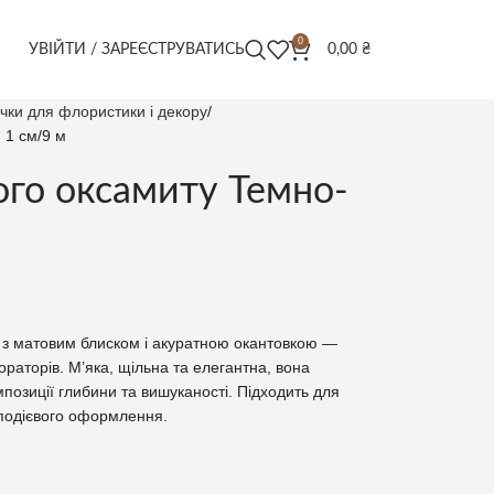
0
УВІЙТИ / ЗАРЕЄСТРУВАТИСЬ
0,00
₴
ічки для флористики і декору
 1 см/9 м
ого оксамиту Темно-
у з матовим блиском і акуратною окантовкою —
ораторів. М’яка, щільна та елегантна, вона
позиції глибини та вишуканості. Підходить для
 подієвого оформлення.