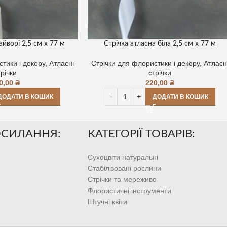
айворі 2,5 см х 77 м
Стрічка атласна біла 2,5 см х 77 м
тики і декору
,
Атласні
Стрічки для флористики і декору
,
Атласн
трічки
стрічки
0,00
₴
220,00
₴
ДОДАТИ В КОШИК
ДОДАТИ В КОШИК
ОСИЛАННЯ:
КАТЕГОРІЇ ТОВАРІВ:
Сухоцвіти натуральні
Стабілізовані рослини
Стрічки та мереживо
Флористичні інструменти
Штучні квіти