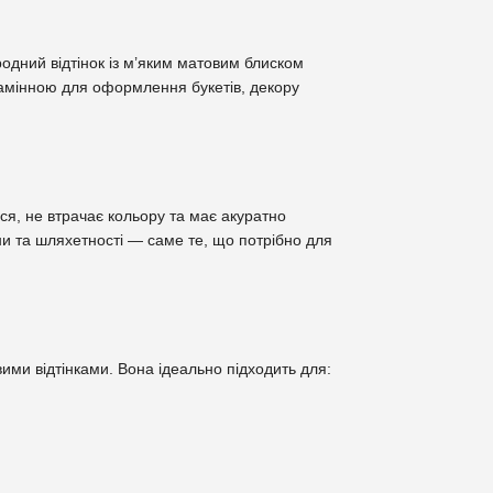
родний відтінок із м’яким матовим блиском
езамінною для оформлення букетів, декору
ься, не втрачає кольору та має акуратно
ни та шляхетності — саме те, що потрібно для
ими відтінками. Вона ідеально підходить для: