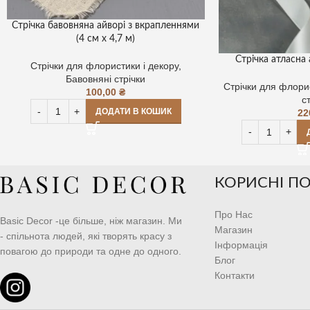
Стрічка бавовняна айворі з вкрапленнями
(4 см х 4,7 м)
Стрічка атласна 
Стрічки для флористики і декору
,
Бавовняні стрічки
Стрічки для флорис
100,00
₴
с
ДОДАТИ В КОШИК
22
КОРИСНІ П
Про Нас
Basic Decor -це більше, ніж магазин. Ми
Магазин
- спільнота людей, які творять красу з
Інформація
повагою до природи та одне до одного.
Блог
Контакти