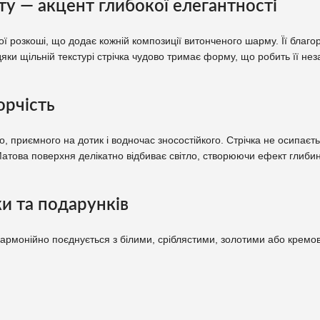
ту — акцент глибокої елегантності
ї розкоші, що додає кожній композиції витонченого шарму. Її благо
вдяки щільній текстурі стрічка чудово тримає форму, що робить її н
орчість
, приємного на дотик і водночас зносостійкого. Стрічка не осипаєт
 Матова поверхня делікатно відбиває світло, створюючи ефект глиби
и та подарунків
гармонійно поєднується з білими, сріблястими, золотими або кремов