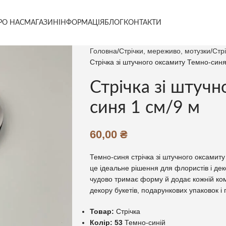
РО НАС
МАГАЗИН
ІНФОРМАЦІЯ
БЛОГ
КОНТАКТИ
Головна
Стрічки, мереживо, мотузки
Стр
Стрічка зі штучного оксамиту Темно-синя
Стрічка зі штучн
синя 1 см/9 м
60,00
₴
Темно-синя стрічка зі штучного оксамит
це ідеальне рішення для флористів і дек
чудово тримає форму й додає кожній ком
декору букетів, подарункових упаковок і
Товар:
Стрічка
Колір: 53
Темно-синій