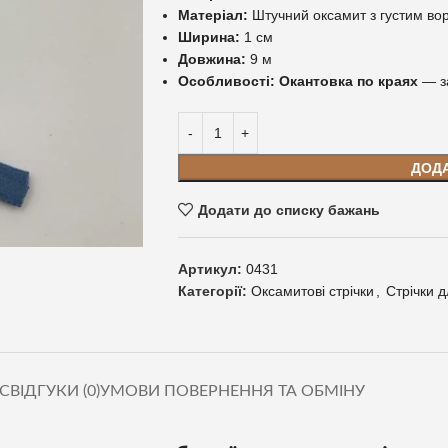
Матеріал:
Штучний оксамит з густим во
Ширина:
1 см
Довжина:
9 м
Особливості:
Окантовка по краях
— за
ДОД
Додати до списку бажань
Артикул:
0431
Категорії:
Оксамитові стрічки
,
Стрічки 
С
ВІДГУКИ (0)
УМОВИ ПОВЕРНЕННЯ ТА ОБМІНУ