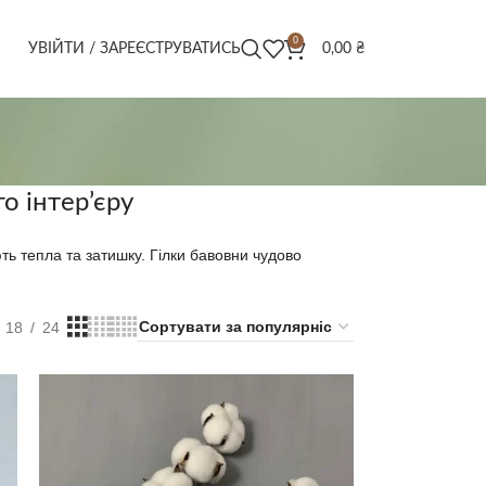
0
УВІЙТИ / ЗАРЕЄСТРУВАТИСЬ
0,00
₴
о інтер’єру
ють тепла та затишку. Гілки бавовни чудово
18
24