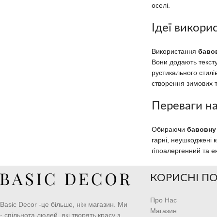
оселі.
Ідеї викори
Використання
баво
Вони додають текстур
рустикального стилі
створення зимових т
Переваги на
Обираючи
бавовну
гарні, неушкоджені 
гіпоалергенний та е
КОРИСНІ П
Про Нас
Basic Decor -це більше, ніж магазин. Ми
Магазин
- спільнота людей, які творять красу з