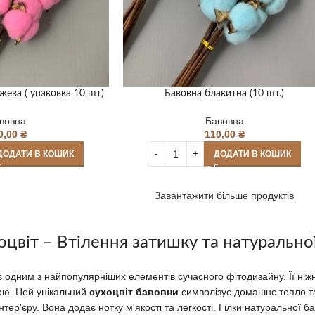
жева ( упаковка 10 шт)
Бавовна блакитна (10 шт.)
вовна
Бавовна
0,00
₴
110,00
₴
ДОДАТИ В КОШИК
ДОДАТИ В КОШИК
Завантажити більше продуктів
оцвіт – Втілення затишку та натурально
 одним з найпопулярніших елементів сучасного фітодизайну. Її ніж
ю. Цей унікальний
сухоцвіт бавовни
символізує домашнє тепло т
 інтер'єру. Вона додає нотку м'якості та легкості. Гілки натурально