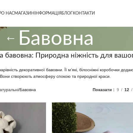
РО НАС
МАГАЗИН
ІНФОРМАЦІЯ
БЛОГ
КОНТАКТИ
Бавовна
 бавовна: Природна ніжність для вашог
арівність декоративної бавовни. Її м’які, білосніжні коробочки дода
. Вони створюють атмосферу спокою та природної краси.
атуральні
Бавовна
Показати
9
12