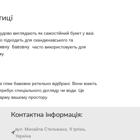
тиці
ово виглядають як самостійний букет у вазі.
о підходить для скандинавського та
ивну бавовну
часто використовують для
ку.
ші гілки бавовни ретельно відібрані. Вони мають
требує спеціального догляду чи води. Це
шарму вашому простору.
Контактна інформація:
вул. Михайла Стельмаха, 9 Ірпінь,
Україна