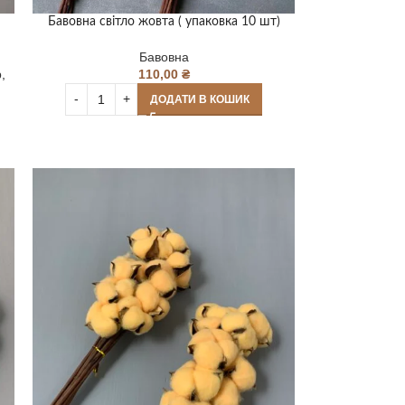
Бавовна світло жовта ( упаковка 10 шт)
Бавовна
р
,
110,00
₴
ДОДАТИ В КОШИК