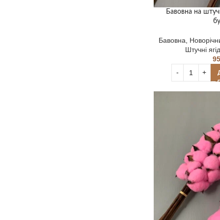
Бавовна на штучн
бу
Бавовна
,
Новорічн
Штучні ягід
9