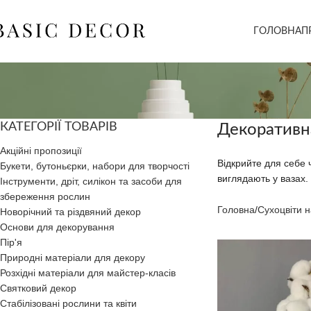
ГОЛОВНА
П
КАТЕГОРІЇ ТОВАРІВ
Декоративна
Акційні пропозиції
Відкрийте для себе ч
Букети, бутоньєрки, набори для творчості
виглядають у вазах
Інструменти, дріт, силікон та засоби для
збереження рослин
Головна
Сухоцвіти н
Новорічний та різдвяний декор
Основи для декорування
Пір'я
Природні матеріали для декору
Розхідні матеріали для майстер-класів
Святковий декор
Стабілізовані рослини та квіти