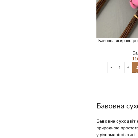
Бавовна яскраво ро
Ба
11
Бавовна сух
Бавовна сухоцвіт
є
природною простото
у різноманітні стилі