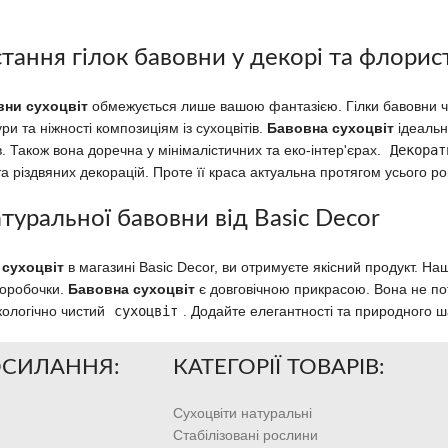
стання гілок бавовни у декорі та флорис
вни сухоцвіт
обмежується лише вашою фантазією. Гілки бавовни чуд
и та ніжності композиціям із сухоцвітів.
Бавовна сухоцвіт
ідеальн
в. Також вона доречна у мінімалістичних та еко-інтер'єрах.
Декорат
а різдвяних декорацій. Проте її краса актуальна протягом усього ро
туральної бавовни від Basic Decor
 сухоцвіт
в магазині Basic Decor, ви отримуєте якісний продукт. На
коробочки.
Бавовна сухоцвіт
є довговічною прикрасою. Вона не по
кологічно чистий
сухоцвіт
. Додайте елегантності та природного 
ОСИЛАННЯ:
КАТЕГОРІЇ ТОВАРІВ:
Сухоцвіти натуральні
Стабілізовані рослини