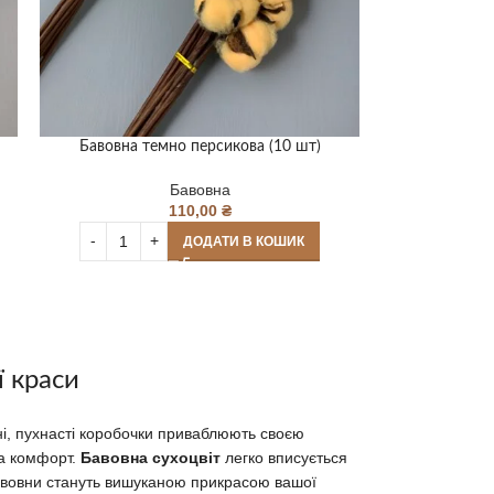
Бавовна темно персикова (10 шт)
Бавовна
110,00
₴
ДОДАТИ В КОШИК
ї краси
ні, пухнасті коробочки приваблюють своєю
а комфорт.
Бавовна сухоцвіт
легко вписується
ї бавовни стануть вишуканою прикрасою вашої