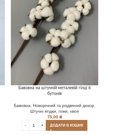
Бавовна на штучній металевій гілці 6
бутонів
Бавовна
,
Новорічний та різдвяний декор
,
Штучні ягідки, гілки, хвоя
75,00
₴
ДОДАТИ В КОШИК