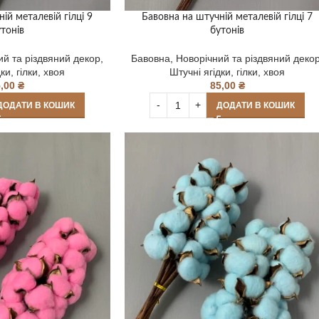
ій металевій гілці 9
Бавовна на штучній металевій гілці 7
тонів
бутонів
ий та різдвяний декор
,
Бавовна
,
Новорічний та різдвяний деко
ки, гілки, хвоя
Штучні ягідки, гілки, хвоя
5,00
₴
85,00
₴
ДОДАТИ В КОШИК
ДОДАТИ В КОШИК