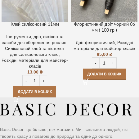
Клей силіконовий 11мм
Флористичний дріт чорний 06
мм ( 100 гр )
Інструменти, дріт, силікон та
засоби для збереження рослин
,
Дріт флористичний
,
Розхідні
Силіконовий клей та пістолет
матеріали для майстер-класів
для силікаонового клею
,
65,00
₴
Розхідні матеріали для майстер-
класів
13,00
₴
ДОДАТИ В КОШИК
ДОДАТИ В КОШИК
Basic Decor -це більше, ніж магазин. Ми - спільнота людей, які
творять красу з повагою до природи та одне до одного.