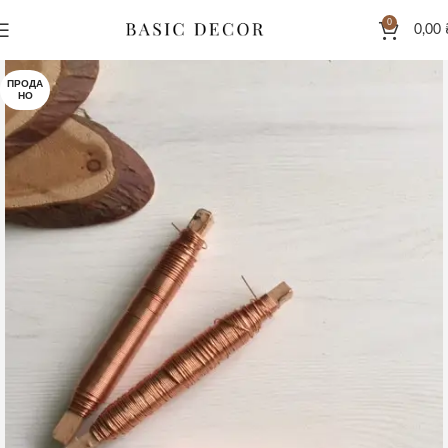
0
0,00
ПРОДА
НО