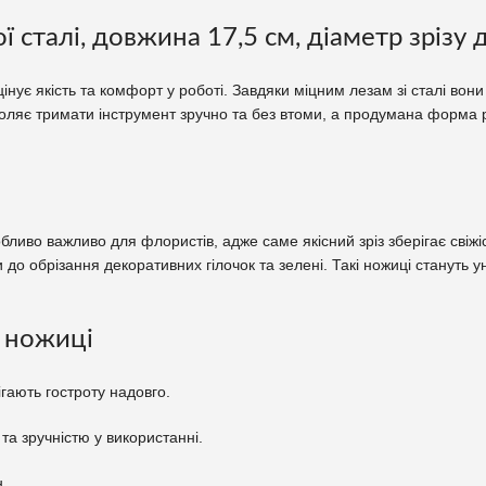
 сталі, довжина 17,5 см, діаметр зрізу 
 цінує якість та комфорт у роботі. Завдяки міцним лезам зі сталі во
озволяє тримати інструмент зручно та без втоми, а продумана форма 
бливо важливо для флористів, адже саме якісний зріз зберігає свіжіс
 до обрізання декоративних гілочок та зелені. Такі ножиці стануть
і ножиці
ігають гостроту надовго.
а зручністю у використанні.
.