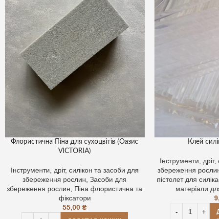
Флористична Піна для сухоцвітів (Оазис
Клей сил
VICTORIA)
Інструменти, дріт,
Інструменти, дріт, силікон та засоби для
збереження росли
збереження рослин
,
Засоби для
пістолет для силік
збереження рослин
,
Піна флористична та
матеріали дл
фіксатори
9
55,00
₴