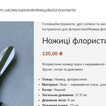
РО НАС
МАГАЗИН
ІНФОРМАЦІЯ
БЛОГ
КОНТАКТИ
Головна
Інструменти, дріт, силікон та з
Інструменти для флористики
Ножиці фло
Ножиці флористи
135,00
₴
Флористичні ножиці чорні з нержавіючої с
Зручні, гострі та довговічні.
Товар:
Ножиці, флористичні
Матеріал:
Лезо – нержавіюча сталь, руч
Колір:
Чорний
Загальна довжина:
17,5 см
Довжина леза:
6 см
Довжина ручки:
10 см