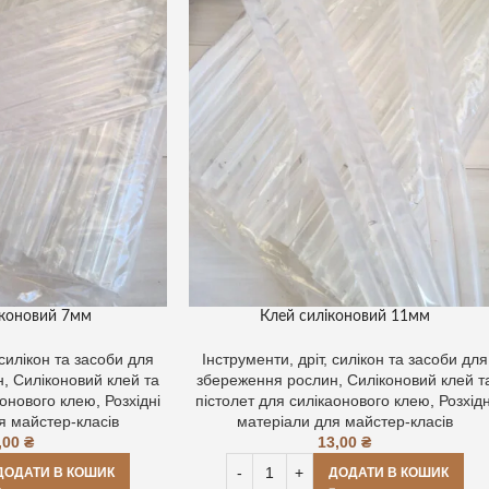
іконовий 7мм
Клей силіконовий 11мм
 силікон та засоби для
Інструменти, дріт, силікон та засоби для
н
,
Силіконовий клей та
збереження рослин
,
Силіконовий клей т
аонового клею
,
Розхідні
пістолет для силікаонового клею
,
Розхідн
я майстер-класів
матеріали для майстер-класів
,00
₴
13,00
₴
ДОДАТИ В КОШИК
ДОДАТИ В КОШИК