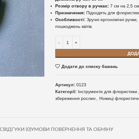
Розмір отвору в ручках:
7 см на 2,5 с
Призначення:
Підходять для флористики
Особливості:
Зручні ергономічні ручки,
пошкоджень квітів.
ДОД
Додати до списку бажань
Артикул:
0123
Категорії:
Інструменти для флористики
,
збереження рослин
,
Ножиці флористичн
С
ВІДГУКИ (0)
УМОВИ ПОВЕРНЕННЯ ТА ОБМІНУ