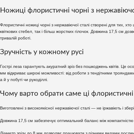
Ножиці флористичні чорні з нержавіючої
Флористичні ножиці чорні з нержавіючої сталі створені для тих, хто
квіткових стебел, так і більш жорстких гілочок. Довжина 17,5 см д
тривалій роботі.
Зручність у кожному русі
Гострі леза гарантують акуратний зріз без пошкоджень квітів. Це осо
мм відкриває широкі можливості: від роботи з тендітними трояндами
а й у побуті чи рукоділлі.
Чому варто обрати саме ці флористичн
Виготовлені з високоякісної нержавіючої сталі — не іржавіють і збер
Довжина 17,5 см забезпечує оптимальний баланс між компактністю т
Діаметр зрізу до 8 мм дозволяє працювати з різними видами рослин