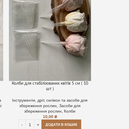
Колби для стабілізованих квітів 5 см ( 10
Колби для стабі
шт )
а
Інструменти, дріт, силікон та засоби для
Інструменти, др
і
збереження рослин
,
Засоби для
збереженн
збереження рослин
,
Колби
збереже
10,00
₴
ДОДАТИ В КОШИК