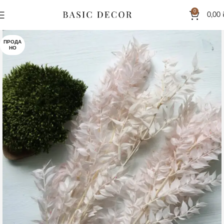
0
0,00
ПРОДА
НО