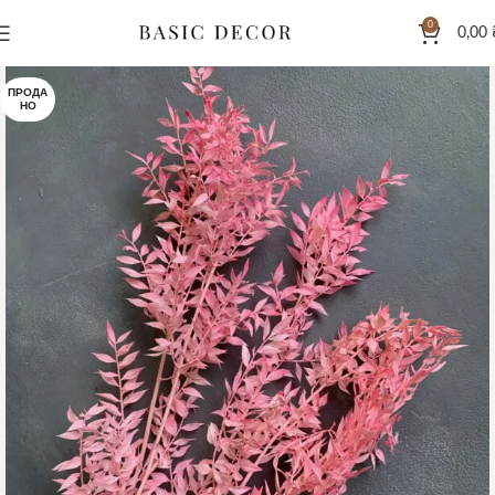
0
0,00
ПРОДА
НО