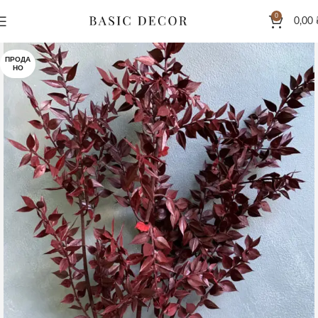
0
0,00
ПРОДА
НО