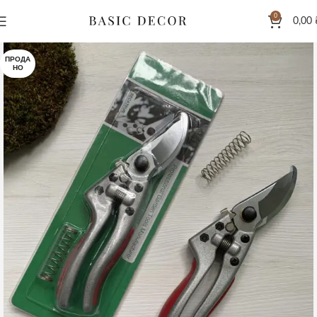
0
0,00
ПРОДА
НО