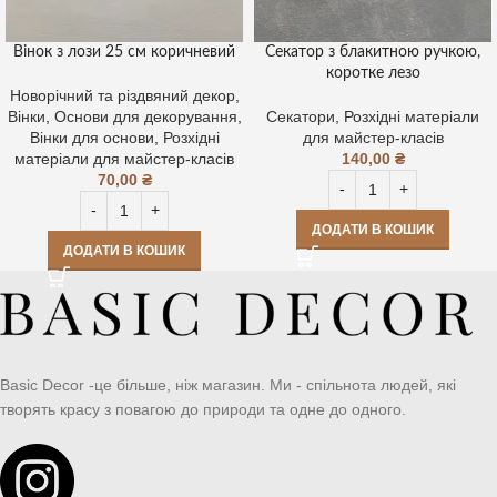
Вінок з лози 25 см коричневий
Секатор з блакитною ручкою,
коротке лезо
Новорічний та різдвяний декор
,
Вінки
,
Основи для декорування
,
Секатори
,
Розхідні матеріали
Вінки для основи
,
Розхідні
для майстер-класів
матеріали для майстер-класів
140,00
₴
70,00
₴
ДОДАТИ В КОШИК
ДОДАТИ В КОШИК
Basic Decor -це більше, ніж магазин. Ми - спільнота людей, які
творять красу з повагою до природи та одне до одного.