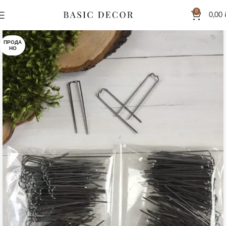
0
0,00
ПРОДА
НО