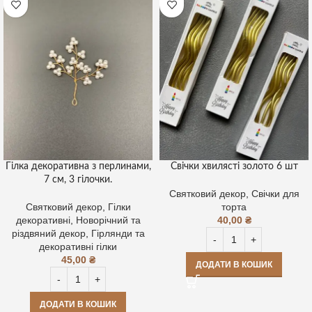
Гілка декоративна з перлинами,
Свічки хвилясті золото 6 шт
7 см, 3 гілочки.
Святковий декор
,
Свічки для
Святковий декор
,
Гілки
торта
декоративні
,
Новорічний та
40,00
₴
різдвяний декор
,
Гірлянди та
декоративні гілки
45,00
₴
ДОДАТИ В КОШИК
ДОДАТИ В КОШИК