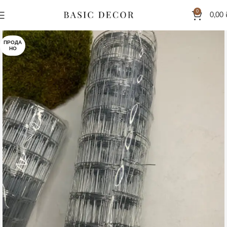
0
0,00
ПРОДА
НО