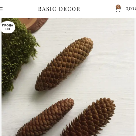
0
0,00
ПРОДА
НО