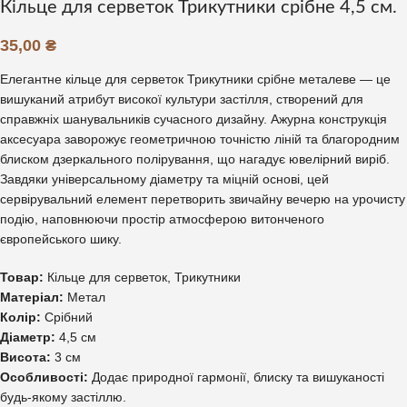
Кільце для серветок Трикутники срібне 4,5 см.
35,00
₴
Елегантне кільце для серветок Трикутники срібне металеве — це
вишуканий атрибут високої культури застілля, створений для
справжніх шанувальників сучасного дизайну. Ажурна конструкція
аксесуара заворожує геометричною точністю ліній та благородним
блиском дзеркального полірування, що нагадує ювелірний виріб.
Завдяки універсальному діаметру та міцній основі, цей
сервірувальний елемент перетворить звичайну вечерю на урочисту
подію, наповнюючи простір атмосферою витонченого
європейського шику.
Товар:
Кільце для серветок, Трикутники
Матеріал:
Метал
Колір:
Срібний
Діаметр:
4,5 см
Висота:
3 см
Особливості:
Додає природної гармонії, блиску та вишуканості
будь-якому застіллю.