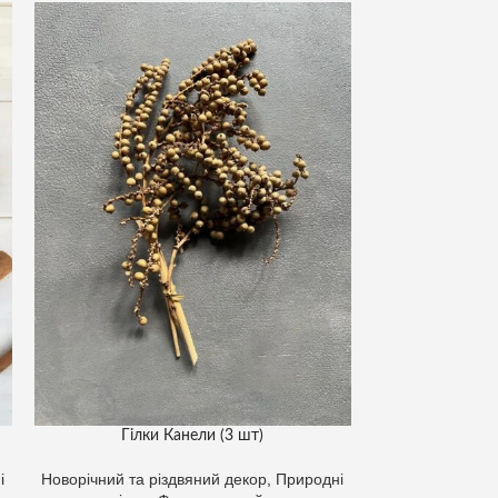
Гілки Канели (3 шт)
Кора березо
і
Новорічний та різдвяний декор
,
Природні
Новорічний та р