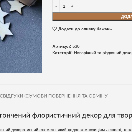
ДОД
Додати до списку бажань
Артикул:
530
Категорії:
Новорічний та різдвяний деко
С
ВІДГУКИ (0)
УМОВИ ПОВЕРНЕННЯ ТА ОБМІНУ
витончений флористичний декор для твор
азний декоративний елемент, який додає композиціям легкості, тепл