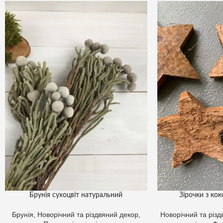
Брунія сухоцвіт натуральний
Зірочки з кок
Брунія
,
Новорічний та різдвяний декор
,
Новорічний та різ