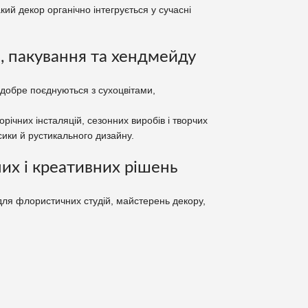
кий декор органічно інтегрується у сучасні
и, пакування та хендмейду
 добре поєднуються з сухоцвітами,
річних інсталяцій, сезонних виробів і творчих
сики й рустикального дизайну.
их і креативних рішень
 для флористичних студій, майстерень декору,