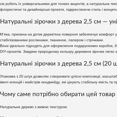
см робить їх універсальними для тонких акцентів, а натуральна текс
флористичні та дизайнерські проєкти, підкреслюючи стиль і концеп
Натуральні зірочки з дерева 2,5 см — 
М’яка, приємна на дотик дерев’яна поверхня забезпечує комфорт у р
стабілізованими рослинами, тканиною, папером і стрічками.
Вони ідеально підходять для оформлення подарункових коробок, букет
DIY-проєктів. Завдяки природному кольору деревини зірочки легко а
Натуральні зірочки з дерева 2,5 см (20
Упаковка з 20 штук дозволяє створювати цілісні композиції, масшта
івент-агенцій і майстрів хендмейду, які цінують стабільну якість та 
Чому саме потрібно обирати цей товар
Натуральне дерево з живою текстурою