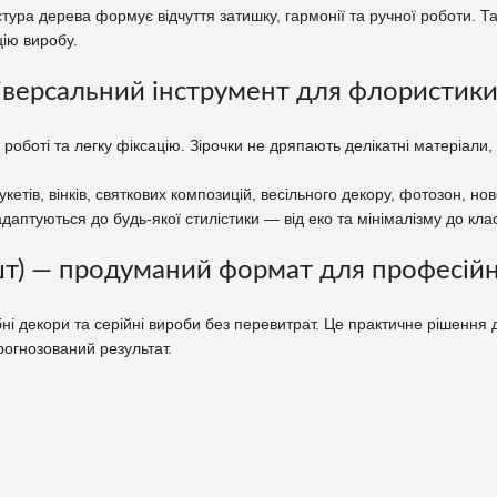
тура дерева формує відчуття затишку, гармонії та ручної роботи. Та
цію виробу.
універсальний інструмент для флористик
оботі та легку фіксацію. Зірочки не дряпають делікатні матеріали,
ів, вінків, святкових композицій, весільного декору, фотозон, ново
даптуються до будь-якої стилістики — від еко та мінімалізму до кла
 шт) — продуманий формат для професійн
бні декори та серійні вироби без перевитрат. Це практичне рішення
прогнозований результат.